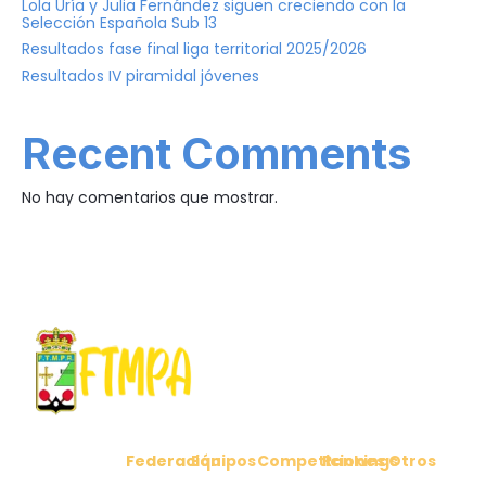
Lola Uría y Julia Fernández siguen creciendo con la
Selección Española Sub 13
Resultados fase final liga territorial 2025/2026
Resultados IV piramidal jóvenes
Recent Comments
No hay comentarios que mostrar.
Federación
Equipos
Competiciones
Rankings
Otros
C/ Cabo
Comunicados
Clubes
Ligas
Ranking
Noticias
Peñas 6