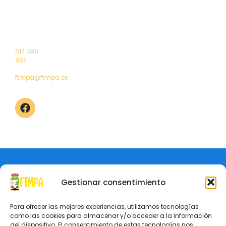
Federados
Nacionales
Masculino
1º Puerta
Reglamento
Contacto
Selección
Liga
Ranking
4 – 33011
Junta
Asturiana
Territorial
Femenino
Oviedo
directiva
Asturiana
(Asturias)
Saluda
Torneos
Elecciones
Campeonatos
617 090
2024
de Asturias
967
ftmpa@ftmpa.es
Aviso Legal
Política de Privacidad
© Federación de Tenis de Mesa del Principado de Asturias
Gestionar consentimiento
Para ofrecer las mejores experiencias, utilizamos tecnologías
como las cookies para almacenar y/o acceder a la información
del dispositivo. El consentimiento de estas tecnologías nos