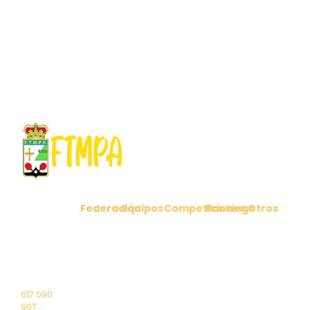
Federación
Equipos
Competiciones
Rankings
Otros
C/ Cabo
Comunicados
Clubes
Ligas
Ranking
Noticias
Peñas 6
Federados
Nacionales
Masculino
1º Puerta
Reglamento
Contacto
Selección
Liga
Ranking
4 – 33011
Junta
Asturiana
Territorial
Femenino
Oviedo
directiva
Asturiana
(Asturias)
Saluda
Torneos
Elecciones
Campeonatos
617 090
2024
de Asturias
967