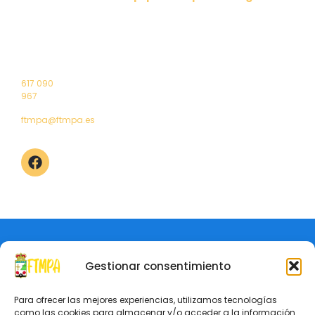
Comunicados
Clubes
Ligas
Ranking
Noticias
Peñas 6
Federados
Nacionales
Masculino
1º Puerta
Reglamento
Contacto
Selección
Liga
Ranking
4 – 33011
Junta
Asturiana
Territorial
Femenino
Oviedo
directiva
Asturiana
(Asturias)
Saluda
Torneos
Elecciones
Campeonatos
617 090
2024
de Asturias
967
ftmpa@ftmpa.es
Aviso Legal
Política de Privacidad
© Federación de Tenis de Mesa del Principado de Asturias
Gestionar consentimiento
Para ofrecer las mejores experiencias, utilizamos tecnologías
como las cookies para almacenar y/o acceder a la información