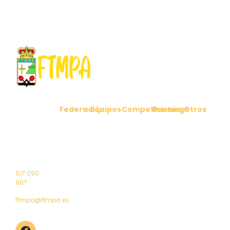
Federación
Equipos
Competiciones
Rankings
Otros
C/ Cabo
Comunicados
Clubes
Ligas
Ranking
Noticias
Peñas 6
Federados
Nacionales
Masculino
1º Puerta
Reglamento
Contacto
Selección
Liga
Ranking
4 – 33011
Junta
Asturiana
Territorial
Femenino
Oviedo
directiva
Asturiana
(Asturias)
Saluda
Torneos
Elecciones
Campeonatos
617 090
2024
de Asturias
967
ftmpa@ftmpa.es