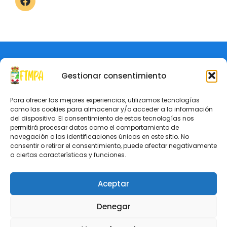
Aviso Legal
Política de Privacidad
© Federación de Tenis de Mesa del Principado de Asturias
Gestionar consentimiento
Para ofrecer las mejores experiencias, utilizamos tecnologías
como las cookies para almacenar y/o acceder a la información
del dispositivo. El consentimiento de estas tecnologías nos
permitirá procesar datos como el comportamiento de
navegación o las identificaciones únicas en este sitio. No
consentir o retirar el consentimiento, puede afectar negativamente
a ciertas características y funciones.
Aceptar
ecoSoft Consulting, patrocinador de la página
Denegar
web de la FTMPA