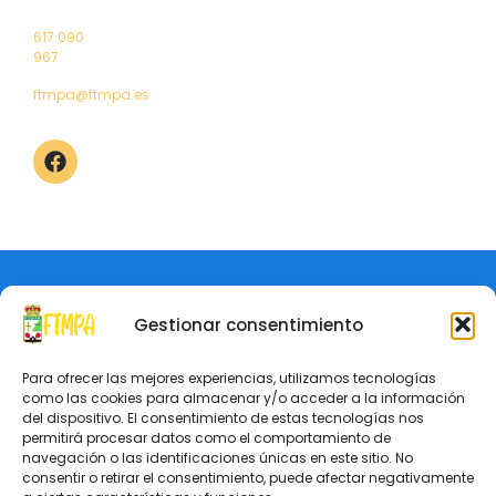
Saluda
Torneos
Elecciones
Campeonatos
617 090
2024
de Asturias
967
ftmpa@ftmpa.es
Aviso Legal
Política de Privacidad
© Federación de Tenis de Mesa del Principado de Asturias
Gestionar consentimiento
Para ofrecer las mejores experiencias, utilizamos tecnologías
como las cookies para almacenar y/o acceder a la información
del dispositivo. El consentimiento de estas tecnologías nos
permitirá procesar datos como el comportamiento de
navegación o las identificaciones únicas en este sitio. No
consentir o retirar el consentimiento, puede afectar negativamente