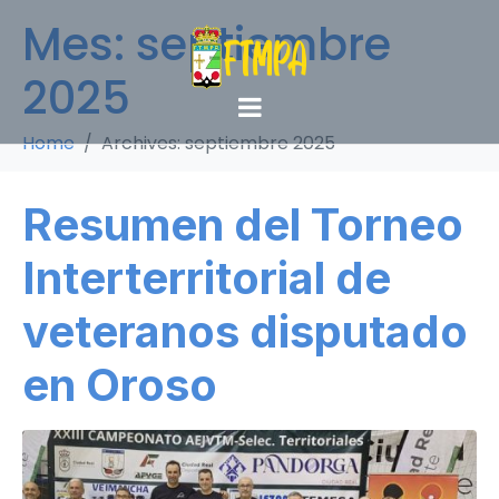
Mes:
septiembre
2025
Home
Archives: septiembre 2025
Resumen del Torneo
Interterritorial de
veteranos disputado
en Oroso