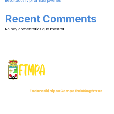
Resultados IV piramidal jóvenes
Recent Comments
No hay comentarios que mostrar.
Federación
Equipos
Competiciones
Rankings
Otros
C/ Cabo
Comunicados
Clubes
Ligas
Ranking
Noticias
Peñas 6
Federados
Nacionales
Masculino
1º Puerta
Reglamento
Contacto
Selección
Liga
Ranking
4 – 33011
Junta
Asturiana
Territorial
Femenino
Oviedo
directiva
Asturiana
(Asturias)