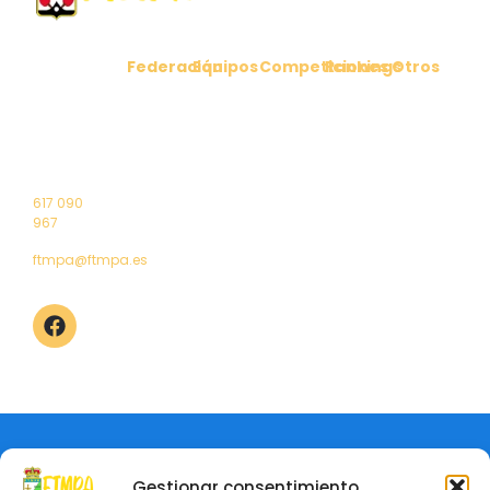
Federación
Equipos
Competiciones
Rankings
Otros
C/ Cabo
Comunicados
Clubes
Ligas
Ranking
Noticias
Peñas 6
Federados
Nacionales
Masculino
1º Puerta
Reglamento
Contacto
Selección
Liga
Ranking
4 – 33011
Junta
Asturiana
Territorial
Femenino
Oviedo
directiva
Asturiana
(Asturias)
Saluda
Torneos
Elecciones
Campeonatos
617 090
2024
de Asturias
967
ftmpa@ftmpa.es
Aviso Legal
Política de Privacidad
© Federación de Tenis de Mesa del Principado de Asturias
Gestionar consentimiento