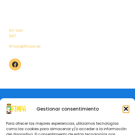
Federados
Nacionales
Masculino
1º Puerta
Reglamento
Contacto
Selección
Liga
Ranking
4 – 33011
Junta
Asturiana
Territorial
Femenino
Oviedo
directiva
Asturiana
(Asturias)
Saluda
Torneos
Elecciones
Campeonatos
617 090
2024
de Asturias
967
ftmpa@ftmpa.es
Aviso Legal
Política de Privacidad
© Federación de Tenis de Mesa del Principado de Asturias
Gestionar consentimiento
Para ofrecer las mejores experiencias, utilizamos tecnologías
como las cookies para almacenar y/o acceder a la información
del dispositivo. El consentimiento de estas tecnologías nos