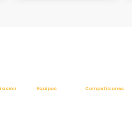
ración
Equipos
Competiciones
nicados
Clubes Federados
Ligas Nacionales
amento
Selección Asturiana
Liga Territorial
Asturiana
 directiva
Torneos
da
Campeonatos de
iones 2024
Asturias