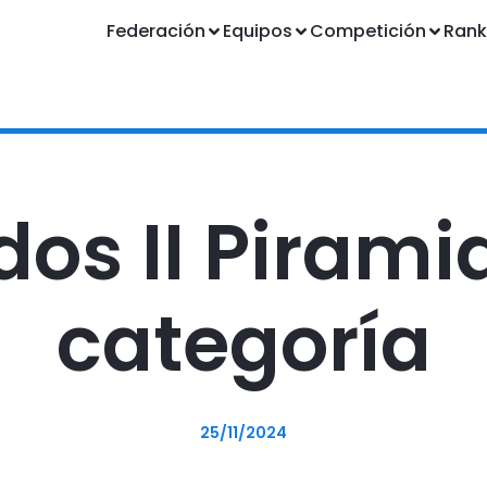
Federación
Equipos
Competición
Rank
os II Pirami
categoría
25/11/2024