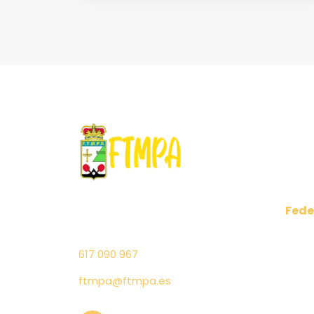
Fede
C/ Cabo Peñas 6 1º Puerta 4
Comu
– 33011 Oviedo (Asturias)
Regl
617 090 967
Junta
Salu
ftmpa@ftmpa.es
Elecc