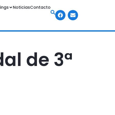
ings
Noticias
Contacto
dal de 3ª