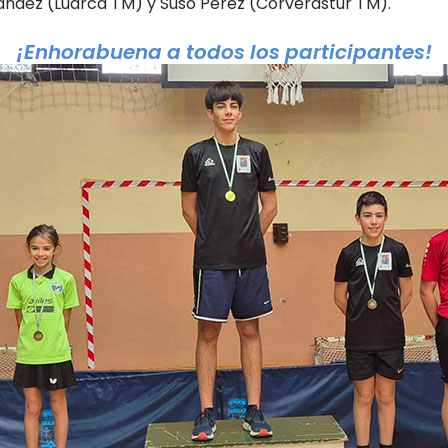
nández (Luarca TM) y Suso Pérez (Corverastur TM).
¡Enhorabuena a todos los participantes!