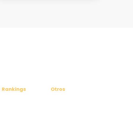
Rankings
Otros
Ranking Masculino
Noticias
Ranking Femenino
Contacto