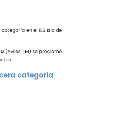
categoría en el IES Isla de
ía
(Avilés TM) se proclamó
stas.
rcera categoría