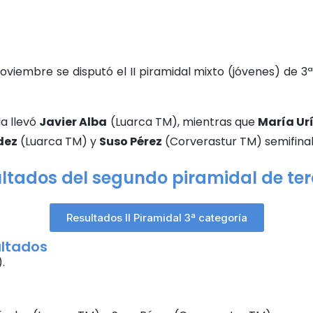
viembre se disputó el II piramidal mixto (jóvenes) de 3ª 
la llevó
Javier Alba
(Luarca TM), mientras que
María Ur
dez
(Luarca TM) y
Suso Pérez
(Corverastur TM) semifinali
ultados del segundo piramidal de te
Resultados II Piramidal 3ª categoría
ultados
.