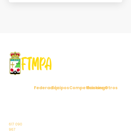
Federación
Equipos
Competiciones
Rankings
Otros
C/ Cabo
Comunicados
Clubes
Ligas
Ranking
Noticias
Peñas 6
Federados
Nacionales
Masculino
1º Puerta
Reglamento
Contacto
Selección
Liga
Ranking
4 – 33011
Junta
Asturiana
Territorial
Femenino
Oviedo
directiva
Asturiana
(Asturias)
Saluda
Torneos
Elecciones
Campeonatos
617 090
2024
de Asturias
967