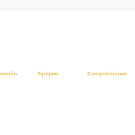
ración
Equipos
Competiciones
nicados
Clubes Federados
Ligas Nacionales
amento
Selección Asturiana
Liga Territorial
Asturiana
 directiva
Torneos
da
Campeonatos de
iones 2024
Asturias