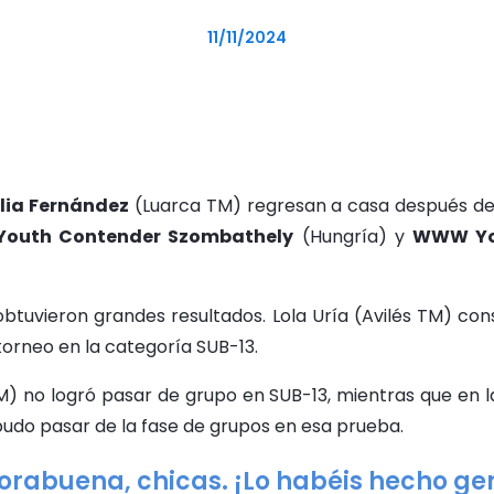
11/11/2024
lia Fernández
(Luarca TM) regresan a casa después de 
outh Contender Szombathely
(Hungría) y
WWW You
obtuvieron grandes resultados. Lola Uría (Avilés TM) cons
torneo en la categoría SUB-13.
M) no logró pasar de grupo en SUB-13, mientras que en l
 pudo pasar de la fase de grupos en esa prueba.
orabuena, chicas. ¡Lo habéis hecho gen