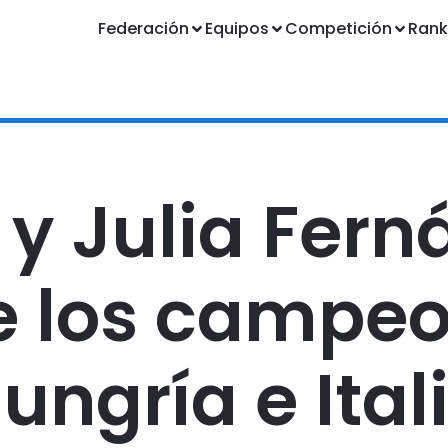
Federación
Equipos
Competición
Rank
a y Julia Fern
e los campe
ungría e Ital