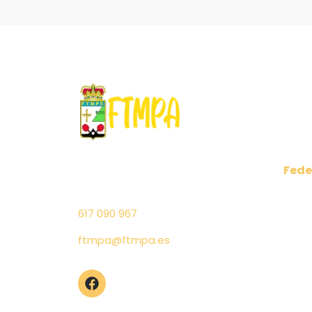
Fede
C/ Cabo Peñas 6 1º Puerta 4
Comu
– 33011 Oviedo (Asturias)
Regl
617 090 967
Junta
Salu
ftmpa@ftmpa.es
Elecc