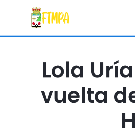
Lola Urí
vuelta d
H