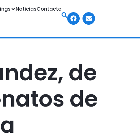
ings
Noticias
Contacto
ández, de
onatos de
ia