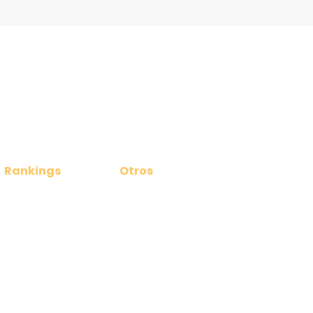
Rankings
Otros
Ranking Masculino
Noticias
Ranking Femenino
Contacto