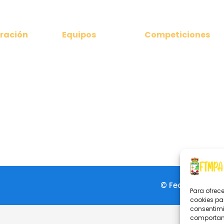
ración
Equipos
Competiciones
nicados
Clubes Federados
Ligas Nacionales
amento
Selección Asturiana
Liga Territorial
Asturiana
 directiva
Torneos
da
Campeonatos de
iones 2024
Asturias
© Federación de
Para ofrec
cookies pa
consentimi
comportami