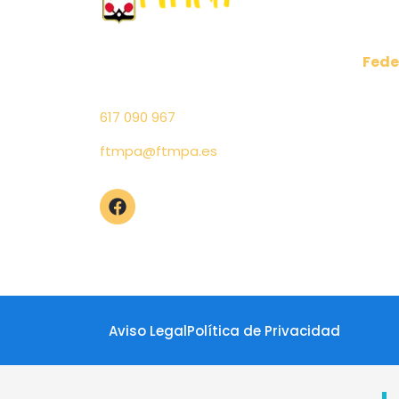
Fede
C/ Cabo Peñas 6 1º Puerta 4
Comu
– 33011 Oviedo (Asturias)
Regl
617 090 967
Junta
Salu
ftmpa@ftmpa.es
Elecc
Aviso Legal
Política de Privacidad