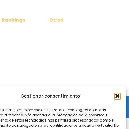
Rankings
Otros
Ranking Masculino
Noticias
Ranking Femenino
Contacto
Gestionar consentimiento
 Tenis de Mesa del Principado de Asturias
er las mejores experiencias, utilizamos tecnologías como las
ra almacenar y/o acceder a la información del dispositivo. El
ento de estas tecnologías nos permitirá procesar datos como el
ento de navegación o las identificaciones únicas en este sitio. No