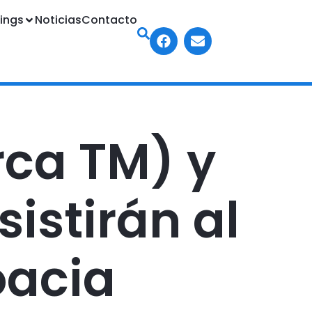
ings
Noticias
Contacto
rca TM) y
sistirán al
oacia