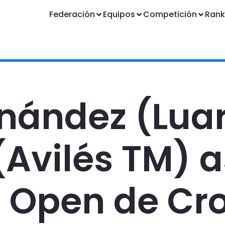
Federación
Equipos
Competición
Rank
rnández (Lua
(Avilés TM) a
 Open de Cr