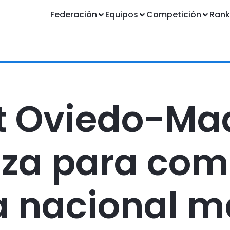
Federación
Equipos
Competición
Rank
ft Oviedo-Ma
za para com
 nacional m