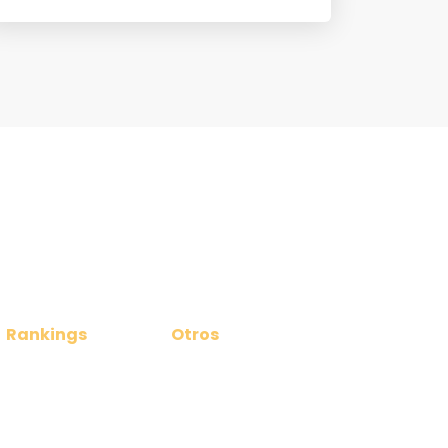
Rankings
Otros
Ranking Masculino
Noticias
Ranking Femenino
Contacto