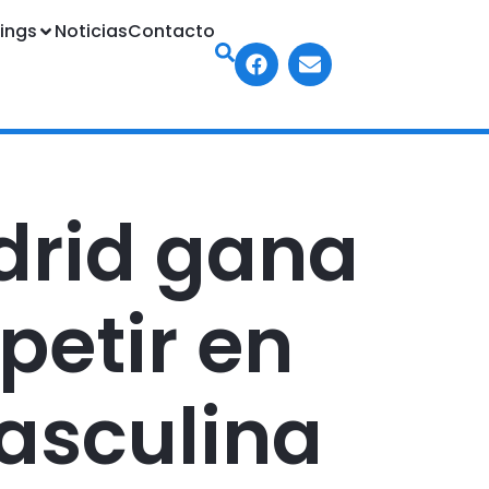
ings
Noticias
Contacto
drid gana
petir en
asculina