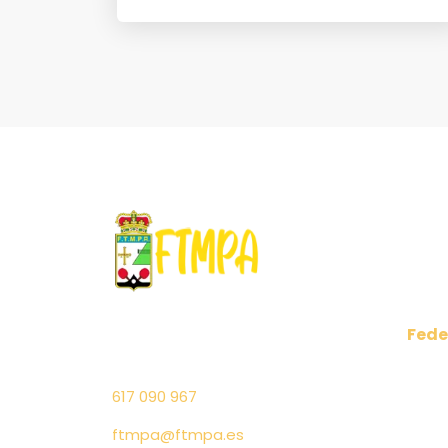
Fede
C/ Cabo Peñas 6 1º Puerta 4
Comu
– 33011 Oviedo (Asturias)
Regl
617 090 967
Junta
Salu
ftmpa@ftmpa.es