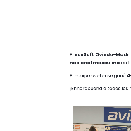
El
ecoSoft Oviedo-Madr
nacional masculina
en l
El equipo ovetense ganó
4
¡Enhorabuena a todos los 