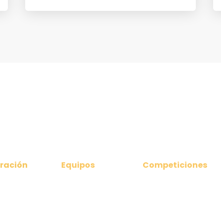
ración
Equipos
Competiciones
nicados
Clubes Federados
Ligas Nacionales
amento
Selección Asturiana
Liga Territorial
Asturiana
 directiva
Torneos
da