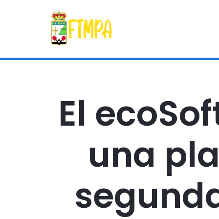
El ecoSo
una pla
segunda